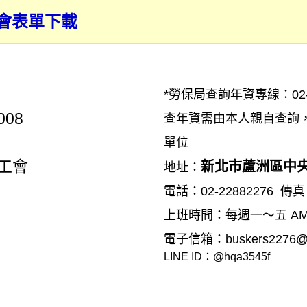
入會表單下載
*勞保局查詢年資專線：02-23
08
查年資需由本人親自查詢，需
單位
業工會
新北市蘆洲區中央
地址：
電話：02-22882276 傳真：
上班時間：每週一～五 AM8:
電子信箱：buskers2276@g
LINE ID：@hqa3545f