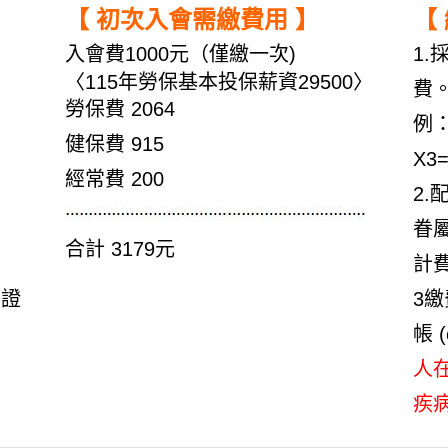
【 初次入會需繳費用 】
【
入會費1000元（僅繳一次)
1.
〈115年勞保基本投保薪資29500〉
費
勞保費 2064
例：
健保費 915
X3
經常費 200
2.
眷
合計 3179元
計
留證
3繳
帳 
人
疾