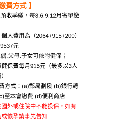
 繳費方式 】
採預收季繳，每3.6.9.12月寄單繳
。
個人費用為（2064+915+200）
=9537元
配偶.父母.子女可依附健保；
屬健保費每月915元（最多以3人
費）
費方式：(a)郵局劃撥 (b)銀行轉
(c)至本會繳費 (d)便利商店
在國外或住院中不能投保，如有
病或懷孕請事先告知